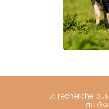
La recherche auss
au Gwe