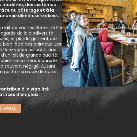
le modérée, des systèmes
râce au pâturage et à la
utonomie alimentaire élevé…
u lait de vaches Bretonne Pie
vegarde de la biodiversité
ies, et plus largement des
le bien-être des animaux. Les
 à flore variée assurent une
d’un lait de grande qualité.
icrobienne contenue dans le
trop souvent négligé. Autant
ion gastronomique de notre
!
ontribue à la viabilité
trices d’emplois.
U GWELL