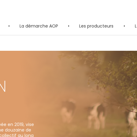
•
La démarche AOP
•
Les producteurs
•
L
N
ée en 2019, vise
Une douzaine de
ollectif au long