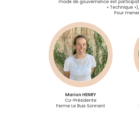
mode de gouvernance est participati
« Technique »)
Pour mener 
PIARD
Marion
HENRY
rateur
Co-Présidente
tants
Ferme Le Buis Sonnant