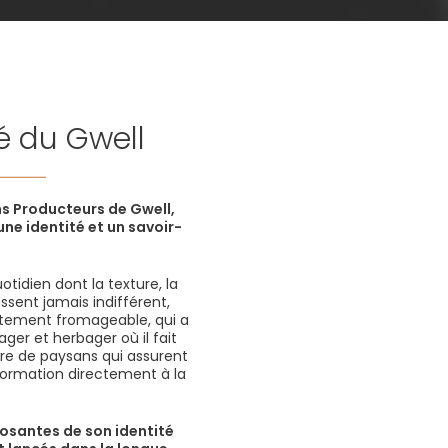
té du Gwell
ns Producteurs de Gwell,
ne identité et un savoir-
uotidien dont la texture, la
issent jamais indifférent,
utement fromageable, qui a
cager et herbager où il fait
ire de paysans qui assurent
nsformation directement à la
osantes de son identité