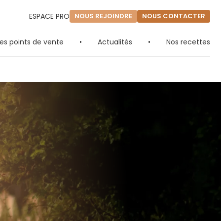
ESPACE PRO
NOUS REJOINDRE
NOUS CONTACTER
es points de vente
•
Actualités
•
Nos recettes