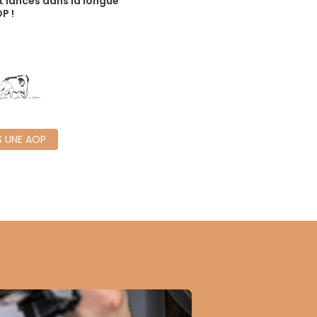
t lancés dans la longue
P !
S UNE AOP