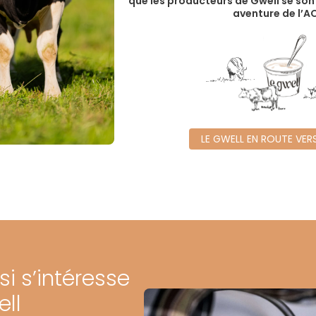
que les producteurs de Gwell se son
aventure de l’AO
LE GWELL EN ROUTE VER
i s’intéresse
ll