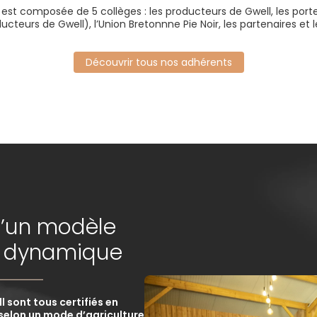
 est composée de 5 collèges : les producteurs de Gwell, les port
ucteurs de Gwell), l’Union Bretonnne Pie Noir, les partenaires et 
Découvrir tous nos adhérents
 d’un modèle
n dynamique
 sont tous certifiés en
 selon un mode d’agriculture