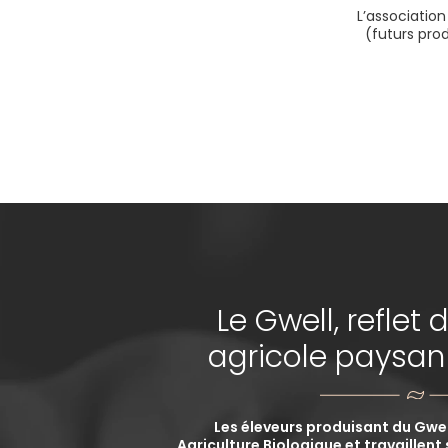
L’association
(futurs prod
Le Gwell, reflet
agricole paysa
Les éleveurs produisant du Gwell
Agriculture Biologique et travaillent